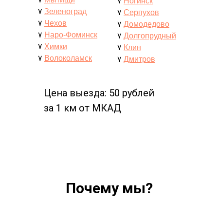
۷
Ногинск
۷
Зеленоград
۷
Серпухов
۷
Чехов
۷
Домодедово
۷
Наро-Фоминск
۷
Долгопрудный
۷
Химки
۷
Клин
۷
Волоколамск
۷
Дмитров
Цена выезда: 50 рублей
за 1 км от МКАД
Почему мы?