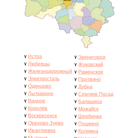
۷
Истра
۷
Звенигород
۷
Люберцы
۷
Жуковский
۷
Железнодорожный
۷
Раменское
۷
Электросталь
۷
Протвино
۷
Одинцово
۷
Дубна
۷
Лыткарино
۷
Сергиев Посад
۷
Видное
۷
Балашиха
۷
Королёв
۷
Можайск
۷
Воскресенск
۷
Щербинка
۷
Орехово-Зуево
۷
Пушкино
۷
Ивантеевка
۷
Коломна
۷
Мытищи