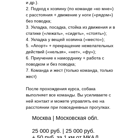
и др.).
2. Подход к хозяину (по команде «ко мне»)
с расстояния + движение у ноги («рядом»)
без поводка;
3. Укладка, посадка, стойка из движения и в
статике («лежать», «сидеть», «стоять»);
4. Укладка у вещей хозяина («место»);
5. «Апорт» + прекращение нежелательных
действий («нельзя», «нет», «фу»);
6. Приучение к наморднику + работа с
поводком и без поводка;
7. Команда и жест (только команда, только
жест)
После прохождения курса, собака
выполняет все команды. Вы усиливаете с
ней контакт и можете управлять ею на
расстоянии при повседневных прогулках.
Москва | Московская обл.
25 000 руб. | 25 000 руб.
+ 50 руб. за 1 км от МКАД